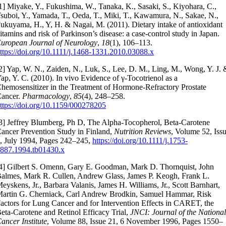
1]
Miyake, Y., Fukushima, W., Tanaka, K., Sasaki, S., Kiyohara, C.,
suboi, Y., Yamada, T., Oeda, T., Miki, T., Kawamura, N., Sakae, N.,
ukuyama, H., Y, H. & Nagai, M. (2011). Dietary intake of antioxidant
itamins and risk of Parkinson’s disease: a case-control study in Japan.
uropean Journal of Neurology
,
18
(1), 106–113.
ttps://doi.org/10.1111/j.1468-1331.2010.03088.x
2]
Yap, W. N., Zaiden, N., Luk, S., Lee, D. M., Ling, M., Wong, Y. J. 
ap, Y. C. (2010). In vivo Evidence of γ-Tocotrienol as a
hemosensitizer in the Treatment of Hormone-Refractory Prostate
ancer.
Pharmacology
,
85
(4), 248–258.
ttps://doi.org/10.1159/000278205
3] Jeffrey Blumberg, Ph D, The Alpha-Tocopherol, Beta-Carotene
ancer Prevention Study in Finland,
Nutrition Reviews
, Volume 52, Iss
, July 1994, Pages 242–245,
https://doi.org/10.1111/j.1753-
887.1994.tb01430.x
4] Gilbert S. Omenn, Gary E. Goodman, Mark D. Thornquist, John
almes, Mark R. Cullen, Andrew Glass, James P. Keogh, Frank L.
eyskens, Jr., Barbara Valanis, James H. Williams, Jr., Scott Barnhart,
artin G. Cherniack, Carl Andrew Brodkin, Samuel Hammar, Risk
actors for Lung Cancer and for Intervention Effects in CARET, the
eta-Carotene and Retinol Efficacy Trial,
JNCI: Journal of the National
ancer Institute
, Volume 88, Issue 21, 6 November 1996, Pages 1550–