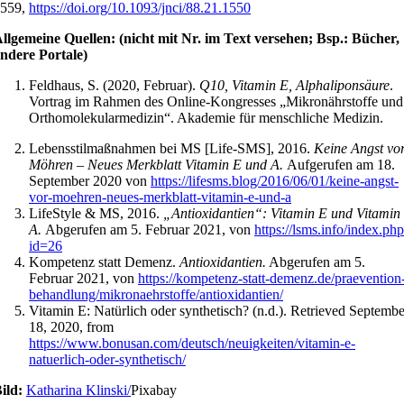
559,
https://doi.org/10.1093/jnci/88.21.1550
llgemeine Quellen:
(nicht mit Nr. im Text versehen; Bsp.: Bücher,
ndere Portale)
Feldhaus, S. (2020, Februar).
Q10, Vitamin E, Alphaliponsäure
.
Vortrag im Rahmen des Online-Kongresses „Mikronährstoffe und
Orthomolekularmedizin“. Akademie für menschliche Medizin.
Lebensstilmaßnahmen bei MS [Life-SMS], 2016.
Keine Angst vo
Möhren – Neues Merkblatt Vitamin E und A.
Aufgerufen am 18.
September 2020 von
https://lifesms.blog/2016/06/01/keine-angst-
vor-moehren-neues-merkblatt-vitamin-e-und-a
LifeStyle & MS, 2016.
„Antioxidantien“: Vitamin E und Vitamin
A.
Abgerufen am 5. Februar 2021, von
https://lsms.info/index.ph
id=26
Kompetenz statt Demenz.
Antioxidantien.
Abgerufen am 5.
Februar 2021, von
https://kompetenz-statt-demenz.de/praevention
behandlung/mikronaehrstoffe/antioxidantien/
Vitamin E: Natürlich oder synthetisch? (n.d.). Retrieved Septembe
18, 2020, from
https://www.bonusan.com/deutsch/neuigkeiten/vitamin-e-
natuerlich-oder-synthetisch/
ild:
Katharina Klinski/
Pixabay