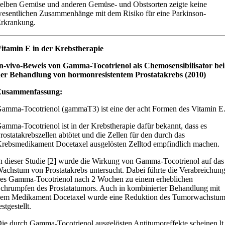
elben Gemüse und anderen Gemüse- und Obstsorten zeigte keine
esentlichen Zusammenhänge mit dem Risiko für eine Parkinson-
rkrankung.
itamin E in der Krebstherapie
n-vivo-Beweis von Gamma-Tocotrienol als Chemosensibilisator bei
er Behandlung von hormonresistentem Prostatakrebs (2010)
Zusammenfassung:
amma-Tocotrienol (gammaT3) ist eine der acht Formen des Vitamin E
amma-Tocotrienol ist in der Krebstherapie dafür bekannt, dass es
rostatakrebszellen abtötet und die Zellen für den durch das
rebsmedikament Docetaxel ausgelösten Zelltod empfindlich machen.
n dieser Studie [2] wurde die Wirkung von Gamma-Tocotrienol auf das
achstum von Prostatakrebs untersucht. Dabei führte die Verabreichun
es Gamma-Tocotrienol nach 2 Wochen zu einem erheblichen
chrumpfen des Prostatatumors. Auch in kombinierter Behandlung mit
em Medikament Docetaxel wurde eine Reduktion des Tumorwachstum
estgestellt.
ie durch Gamma-Tocotrienol ausgelösten Antitumoreffekte scheinen lt