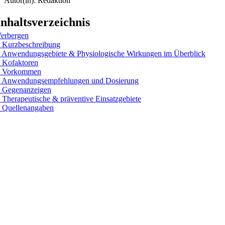
Autor(in): Redaktion
Inhaltsverzeichnis
erbergen
Kurzbeschreibung
Anwendungsgebiete & Physiologische Wirkungen im Überblick
Kofaktoren
Vorkommen
Anwendungsempfehlungen und Dosierung
Gegenanzeigen
Therapeutische & präventive Einsatzgebiete
Quellenangaben