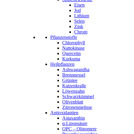
Eisen
Jod
Lithium
Selen
Zink
Chrom
Pflanzenstoffe
Chlorophyll
Nattokinase
Quercetin
Kurkuma
Heilpflanzen
Ashwagandha
Brennnessel
Grüntee
Katzenkralle
Löwenzahn
Schwarzkümmel
Olivenblatt
Zitronenmelisse
Antioxidantien
Astaxanthin
α-Liponsäure
OPC – Oligomere