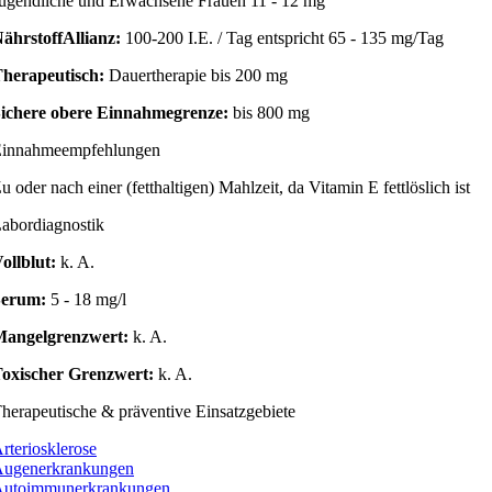
ugendliche und Erwachsene Frauen 11 - 12 mg
ährstoffAllianz:
100-200 I.E. / Tag entspricht 65 - 135 mg/Tag
herapeutisch:
Dauertherapie bis 200 mg
ichere obere Einnahmegrenze:
bis 800 mg
innahmeempfehlungen
u oder nach einer (fetthaltigen) Mahlzeit, da Vitamin E fettlöslich ist
abordiagnostik
ollblut:
k. A.
Serum:
5 - 18 mg/l
angelgrenzwert:
k. A.
oxischer Grenzwert:
k. A.
herapeutische & präventive Einsatzgebiete
rteriosklerose
ugenerkrankungen
utoimmunerkrankungen