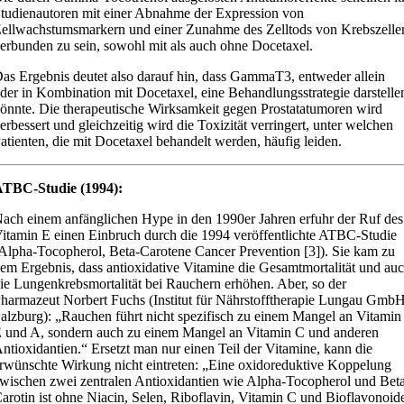
tudienautoren mit einer Abnahme der Expression von
ellwachstumsmarkern und einer Zunahme des Zelltods von Krebszelle
erbunden zu sein, sowohl mit als auch ohne Docetaxel.
as Ergebnis deutet also darauf hin, dass GammaT3, entweder allein
der in Kombination mit Docetaxel, eine Behandlungsstrategie darstelle
önnte. Die therapeutische Wirksamkeit gegen Prostatatumoren wird
erbessert und gleichzeitig wird die Toxizität verringert, unter welchen
atienten, die mit Docetaxel behandelt werden, häufig leiden.
TBC-Studie (1994):
ach einem anfänglichen Hype in den 1990er Jahren erfuhr der Ruf des
itamin E einen Einbruch durch die 1994 veröffentlichte ATBC-Studie
Alpha-Tocopherol, Beta-Carotene Cancer Prevention [3]). Sie kam zu
em Ergebnis, dass antioxidative Vitamine die Gesamtmortalität und au
ie Lungenkrebsmortalität bei Rauchern erhöhen. Aber, so der
harmazeut Norbert Fuchs (Institut für Nährstofftherapie Lungau GmbH
alzburg): „Rauchen führt nicht spezifisch zu einem Mangel an Vitamin
 und A, sondern auch zu einem Mangel an Vitamin C und anderen
ntioxidantien.“ Ersetzt man nur einen Teil der Vitamine, kann die
rwünschte Wirkung nicht eintreten: „Eine oxidoreduktive Koppelung
wischen zwei zentralen Antioxidantien wie Alpha-Tocopherol und Bet
arotin ist ohne Niacin, Selen, Riboflavin, Vitamin C und Bioflavonoid