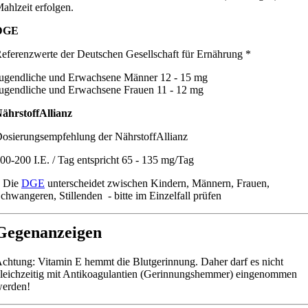
ahlzeit erfolgen.
DGE
eferenzwerte der Deutschen Gesellschaft für Ernährung *
ugendliche und Erwachsene Männer 12 - 15 mg
ugendliche und Erwachsene Frauen 11 - 12 mg
ährstoffAllianz
osierungsempfehlung der NährstoffAllianz
00-200 I.E. / Tag entspricht 65 - 135 mg/Tag
 Die
DGE
unterscheidet zwischen Kindern, Männern, Frauen,
chwangeren, Stillenden - bitte im Einzelfall prüfen
Gegenanzeigen
chtung: Vitamin E hemmt die Blutgerinnung. Daher darf es nicht
leichzeitig mit Antikoagulantien (Gerinnungshemmer) eingenommen
erden!