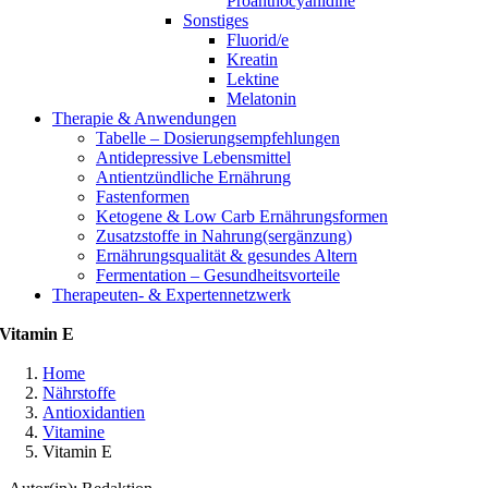
Proanthocyanidine
Sonstiges
Fluorid/e
Kreatin
Lektine
Melatonin
Therapie & Anwendungen
Tabelle – Dosierungsempfehlungen
Antidepressive Lebensmittel
Antientzündliche Ernährung
Fastenformen
Ketogene & Low Carb Ernährungsformen
Zusatzstoffe in Nahrung(sergänzung)
Ernährungsqualität & gesundes Altern
Fermentation – Gesundheitsvorteile
Therapeuten- & Expertennetzwerk
Vitamin E
Home
Nährstoffe
Antioxidantien
Vitamine
Vitamin E