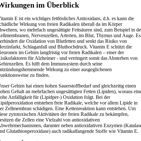
Wirkungen im Überblick
itamin E ist ein wichtiges fettlösliches Antioxidans, d.h. es kann die
chädliche Wirkung von freien Radikalen überall da im Körper
bwehren, wo mehrfach ungesättigte Fettsäuren sind, zum Beispiel in d
ellmembranen, Nervenzellen, Arterien, im Blut, Thymus und Auge. Es
erhindert die Oxidation von Blutfetten und senkt das Risiko von
erzinfarkt, Schlaganfall und Bluthochdruck. Vitamin E schützt die
euronen im Gehirn langfristig vor freien Radikalen – einer der
isikofaktoren für Alzheimer - und verringert somit das Absterben von
ehirnzellen. Es hilft dem Immunsystem durch seine
ntzündungshemmende Wirkung zu einer ausgeglichenen
unktionsweise zu finden.
nser Gehirn hat einen hohen Sauerstoffbedarf und gleichzeitig einen
ohen Gehalt an mehrfachen ungesättigten Fetten (Lipiden), woraus ein
ohe Anfälligkeit für (Lipidper-) Oxidation folgt. Bei der
ipidperoxidation entstehen freie Radikale, welche vor allem Lipide in
er Zellmembran schädigen. Eine Kettenreaktion kann entstehen. Um
iese zytotoxischen Aktivitäten der freien Radikale zu bekämpfen,
esitzen die Zellen eine Vielzahl von antioxidativen
bwehrmechanismen, darunter neben antioxidativen Enzymen (Katalas
nd Glutathionperoxidase) auch radikalfangende Stoffe wie Vitamin E.