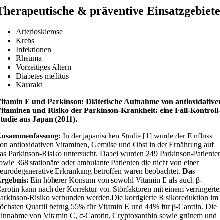
Therapeutische & präventive Einsatzgebiete
Arteriosklerose
Krebs
Infektionen
Rheuma
Vorzeitiges Altern
Diabetes mellitus
Katarakt
itamin E und Parkinson:
Diätetische Aufnahme von antioxidative
itaminen und Risiko der Parkinson-Krankheit: eine Fall-Kontroll
tudie aus Japan (2011).
Zusammenfassung:
In der japanischen Studie [1] wurde der Einfluss
on antioxidativen Vitaminen, Gemüse und Obst in der Ernährung auf
as Parkinson-Risiko untersucht. Dabei wurden 249 Parkinson-Patiente
owie 368 stationäre oder ambulante Patienten die nicht von einer
eurodegenerative Erkrankung betroffen waren beobachtet.
Das
rgebnis:
Ein höherer Konsum von sowohl Vitamin E als auch β-
arotin kann nach der Korrektur von Störfaktoren mit einem verringerte
arkinson-Risiko verbunden werden.
Die korrigierte Risikoreduktion im
öchsten Quartil betrug 55% für Vitamin E und 44% für β-Carotin. Die
innahme von Vitamin C, α-Carotin, Cryptoxanthin sowie grünem und