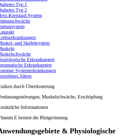
iabetes Typ 1
iabetes Typ 2
erz-Kreislauf-System
Immunschwäche
mmunsystem
atarakt
rebserkrankungen
uskel- und Skelettsystem
uskeln
uskelschwäche
eurologische Erkrankungen
heumatische Erkrankungen
onstige Systemerkrankungen
orzeitiges Altern
isiken durch Überdosierung
erdauungsstörungen, Muskelschwäche, Erschöpfung
usätzliche Informationen
itamin E hemmt die Blutgerinnung
Anwendungsgebiete & Physiologische