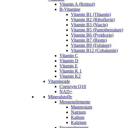
Vitamin A (Retinol)
B-Vitamine
Vitamin B1 (Thiamin)
Vitamin B2 (Riboflavin)
Vitamin B3 (Niacin)
Vitamin B5 (Pantothensäure)
Vitamin B6 (Pyridoxin)
Vitamin B7 (Biotin)
Vitamin B9 (Folsäure)
Vitamin B12 (Cobalamin)
Vitamin C
Vitamin D
Vitamin E
Vitamin K 1
Vitamin K2
Vitaminoide
Coenzym Q10
NAD+
Mineralstoffe
Mengenelemente
Magnesium
Natrium
Kalium
Kalzium
Spurenelemente