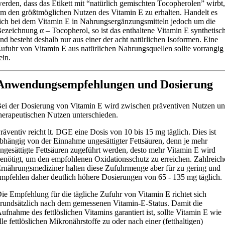
erden, dass das Etikett mit “natürlich gemischten Tocopherolen” wirbt,
m den größtmöglichen Nutzen des Vitamin E zu erhalten. Handelt es
ich bei dem Vitamin E in Nahrungsergänzungsmitteln jedoch um die
ezeichnung α – Tocopherol, so ist das enthaltene Vitamin E synthetisc
nd besteht deshalb nur aus einer der acht natürlichen Isoformen. Eine
ufuhr von Vitamin E aus natürlichen Nahrungsquellen sollte vorrangig
ein.
Anwendungsempfehlungen und Dosierung
ei der Dosierung von Vitamin E wird zwischen präventiven Nutzen u
herapeutischen Nutzen unterschieden.
räventiv reicht lt. DGE eine Dosis von 10 bis 15 mg täglich. Dies ist
bhängig von der Einnahme ungesättigter Fettsäuren, denn je mehr
ngesättigte Fettsäuren zugeführt werden, desto mehr Vitamin E wird
enötigt, um den empfohlenen Oxidationsschutz zu erreichen. Zahlreich
rnährungsmediziner halten diese Zufuhrmenge aber für zu gering und
mpfehlen daher deutlich höhere Dosierungen von 65 - 135 mg täglich.
ie Empfehlung für die tägliche Zufuhr von Vitamin E richtet sich
rundsätzlich nach dem gemessenen Vitamin-E-Status. Damit die
ufnahme des fettlöslichen Vitamins garantiert ist, sollte Vitamin E wie
lle fettlöslichen Mikronährstoffe zu oder nach einer (fetthaltigen)