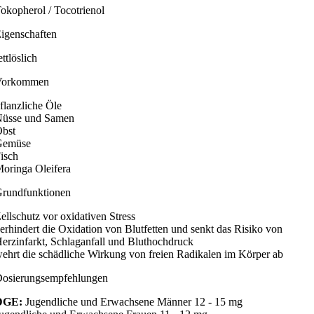
okopherol / Tocotrienol
igenschaften
ettlöslich
Vorkommen
flanzliche Öle
üsse und Samen
bst
Gemüse
isch
oringa Oleifera
rundfunktionen
ellschutz vor oxidativen Stress
erhindert die Oxidation von Blutfetten und senkt das Risiko von
erzinfarkt, Schlaganfall und Bluthochdruck
ehrt die schädliche Wirkung von freien Radikalen im Körper ab
osierungsempfehlungen
DGE:
Jugendliche und Erwachsene Männer 12 - 15 mg