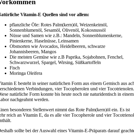
Vorkommen
atürliche Vitamin-E Quellen sind vor allem:
pflanzliche Öle: Rotes Palm(kern)öl, Weizenkeimöl,
Sonnenblumenöl, Sesamöl, Olivenöl, Kokosnussöl
Nüsse und Samen wie z.B.: Mandeln, Sonnenblumenkerne,
Pinienkerne, Haselnüsse, Leinsamen
Obstsorten wie Avocados, Heidelbeeren, schwarze
Johannisbeeren, Mangos
Die meisten Gemüse wie z.B Paprika, Sojabohnen, Fenchel,
Schwarzwurzel, Spargel, Wirsing, Süßkartoffeln
Fisch
Moringa Oleifera
itamin E besteht in seiner natürlichen Form aus einem Gemisch aus ac
erschiedenen Verbindungen, vier Tocopherolen und vier Tocotrienolen
iese natürliche Form konnte bis heute noch nie naturidentisch in einem
abor nachgeahmt werden.
inen besonderen Stellenwert nimmt das Rote Palm(kern)öl ein. Es ist
ehr reich an Vitamin E, da es alle vier Tocopherole und vier Tocotrieno
nthält.
eshalb sollte bei der Auswahl eines Vitamin-E-Präparats darauf geacht