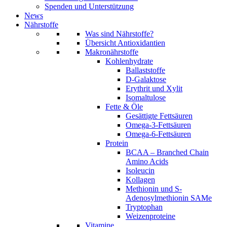
Spenden und Unterstützung
News
Nährstoffe
Was sind Nährstoffe?
Übersicht Antioxidantien
Makronährstoffe
Kohlenhydrate
Ballaststoffe
D-Galaktose
Erythrit und Xylit
Isomaltulose
Fette & Öle
Gesättigte Fettsäuren
Omega-3-Fettsäuren
Omega-6-Fettsäuren
Protein
BCAA – Branched Chain
Amino Acids
Isoleucin
Kollagen
Methionin und S-
Adenosylmethionin SAMe
Tryptophan
Weizenproteine
Vitamine