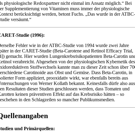
ls physiologische Redoxpartner nicht einmal im Ansatz möglich.“ Bei
er Supplementierung von Vitaminen muss immer der physiologische
ontext berücksichtigt werden, betont Fuchs. „Das wurde in der ATBC
tudie versäumt.“
ARET-Studie (1996):
erselbe Fehler wie in der ATBC-Studie von 1994 wurde zwei Jahre
päter in der CARET-Studie (Beta-Carotene and Retinol Efficacy Trial,
4]) gemacht. Hier wurden Lungenkrebsrisikopatienten Beta-Carotin un
etinol verabreicht. Abgesehen von der physiologischen Kybernetik des
xidoreduktiven Stoffwechsels kannte man zu dieser Zeit schon über 70
erschiedene Carotinoide aus Obst und Gemüse. Dass Beta-Carotin, in
solierter Form appliziert, prooxidativ wirkt, war ebenfalls bereits aus
ntersuchungen von Werner Kollath bekannt.
Keinesfalls dürfe also aus
en Resultaten dieser Studien geschlossen werden, dass Tomaten und
arotten keinen präventiven Effekt auf das Krebsrisiko hätten – so
eschehen in den Schlagzeilen so mancher Publikumsmedien.
Quellenangaben
tudien und Primärquellen: