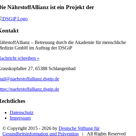
ie NährstoffAllianz ist ein Projekt der
Kontakt
ährstoffAllianz – Betreuung durch die Akademie für menschliche
edizin GmbH im Auftrag der DSGiP
achricht schreiben »
rauskopfallee 27, 65388 Schlangenbad
ail@naehrstoffallianz.dsgip.de
ttps://naehrstoffallianz.dsgip.de
Rechtliches
Datenschutz
Impressum
© Copyright 2015 -
2026 by
Deutsche Stiftung für
Gesundheitsinformation und Prävention
| All Rights Reserved