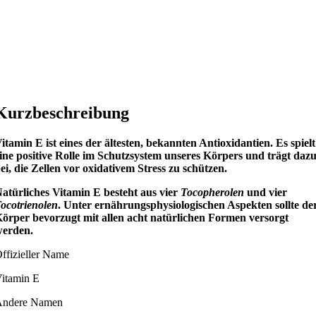
Kurzbeschreibung
itamin E ist eines der ältesten, bekannten Antioxidantien. Es spielt
ine positive Rolle im Schutzsystem unseres Körpers und trägt daz
ei, die Zellen vor oxidativem Stress zu schützen.
atürliches Vitamin E besteht aus vier
Tocopherolen
und vier
ocotrienolen
. Unter ernährungsphysiologischen Aspekten sollte de
örper bevorzugt mit allen acht natürlichen Formen versorgt
erden.
ffizieller Name
itamin E
Andere Namen